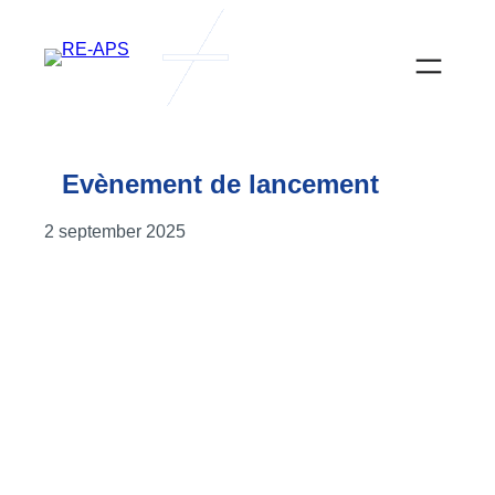
Evènement de lancement
2 september 2025
Le11 mars 2025, à Tourcoing, a eu lieu l’évènement
de lancement du projet Interreg RE-APS.
Vous retrouverez ici, toutes les présentations qui ont
été diffusées lors de cet évènement.